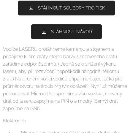
STÁHNOUT SOUBORY PRO TISK
STÁHNOUT NÁVOD
Vodiče LASERU protáhneme kamerou a stojanem a
připájíme k nim dráty stejné barvy. U červeného drátu
zařadíme odpor 62ohmů. ( Jedná se o snížení výkonu
laseru, aby při rozsvícení nepoškodil náhodně někomu
zrak.) Na druhém konci vodičů připájíme pájecí očka pro
průměr otvoru na šroub M3 (viz obrázek). Nyní už můžeme
přišroubovat Microbit ke spodnímu víku vozítka, červený
drát od laseru zapojíme na PIN 0 a modrý (černý) drát
zapojíme na GND.
Elektronika :
Microbit 2ks (jeden součástí vozítka, druhý jako