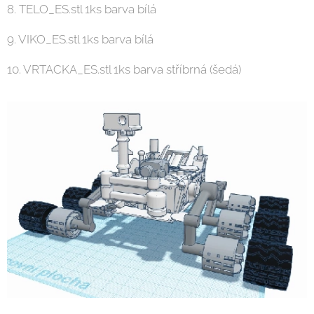
8. TELO_ES.stl 1ks barva bílá
9. VIKO_ES.stl 1ks barva bílá
10. VRTACKA_ES.stl 1ks barva stříbrná (šedá)