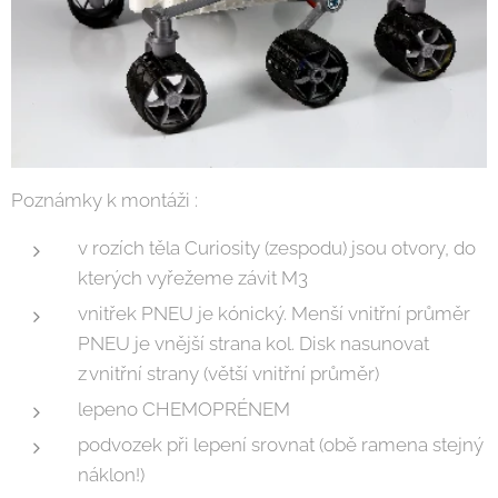
Poznámky k montáži :
v rozích těla Curiosity (zespodu) jsou otvory, do
kterých vyřežeme závit M3
vnitřek PNEU je kónický. Menší vnitřní průměr
PNEU je vnější strana kol. Disk nasunovat
z vnitřní strany (větší vnitřní průměr)
lepeno CHEMOPRÉNEM
podvozek při lepení srovnat (obě ramena stejný
náklon!)