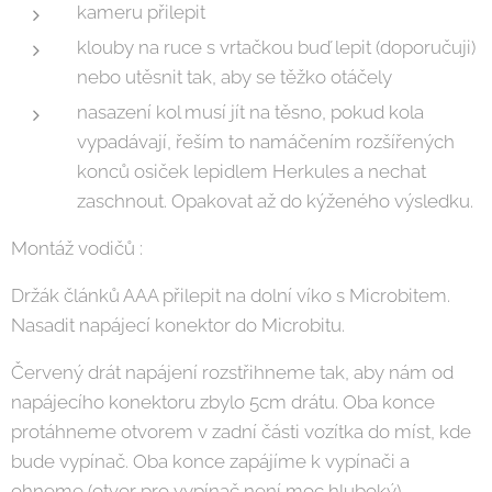
kameru přilepit
klouby na ruce s vrtačkou buď lepit (doporučuji)
nebo utěsnit tak, aby se těžko otáčely
nasazení kol musí jít na těsno, pokud kola
vypadávají, řeším to namáčením rozšířených
konců osiček lepidlem Herkules a nechat
zaschnout. Opakovat až do kýženého výsledku.
Montáž vodičů :
Držák článků AAA přilepit na dolní víko s Microbitem.
Nasadit napájecí konektor do Microbitu.
Červený drát napájení rozstřihneme tak, aby nám od
napájecího konektoru zbylo 5cm drátu. Oba konce
protáhneme otvorem v zadní části vozítka do míst, kde
bude vypínač. Oba konce zapájíme k vypínači a
ohneme (otvor pro vypínač není moc hluboký).