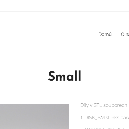
Domů
O n
Small
Díly v STL souborech 
1. DISK_SM.stl 6ks bar