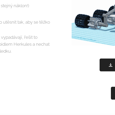
stejný náklon!)
 utěsnit tak, aby se těžko
vypadávají, řešit to
pidlem Herkules a nechat
ledku.