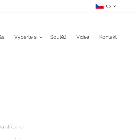
CS
ás
Vyberte si
Soutěž
Videa
Kontakt
:
va stříbrná