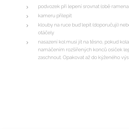
podvozek při lepení srovnat (obě ramena 
kameru přilepit
klouby na ruce buď lepit (doporučuji) nebo
otáčely
nasazení kol musí jít na těsno, pokud kola 
namáčením rozšířených konců osiček le
zaschnout. Opakovat až do kýženého výs