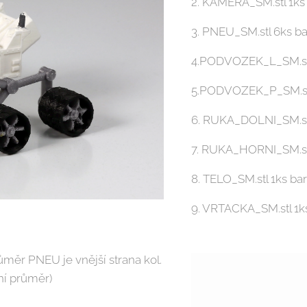
2. KAMERA_SM.stl 1ks 
3. PNEU_SM.stl 6ks b
4.PODVOZEK_L_SM.stl 
5.PODVOZEK_P_SM.stl 
6. RUKA_DOLNI_SM.stl
7. RUKA_HORNI_SM.stl
8. TELO_SM.stl 1ks bar
9. VRTACKA_SM.stl 1ks
ůměr PNEU je vnější strana kol.
řní průměr)