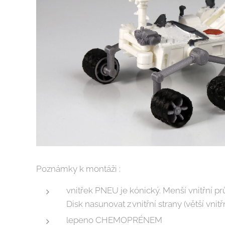
Poznámky k montáži :
vnitřek PNEU je kónický. Menší vnitřní pr
Disk nasunovat z vnitřní strany (větší vnit
lepeno CHEMOPRÉNEM