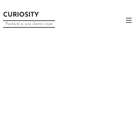
CURIOSITY
Postavte si svůj vlastní rover